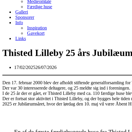
Medieomtale
Færdige huse
Galleri
Sponsorer
Info
Inspiration
Gavekort
Links
Thisted Lilleby 25 års Jubilæu
17/02/2025
26/07/2026
Den 17. februar 2000 blev der afholdt stiftende generalforsamling for 
Der var 30 interesserede deltagere, og 25 meldte sig ind i foreningen.
I de 25 år der er gået, er Thisted Lilleby med ca. 110 færdige huse bl
Der er fortsat stor aktivitet i Thisted Lilleby, og der bygges hele tiden
2025 er Jubilæumsåret, hvor der lørdag den 10. maj vil være Åbent Hu
En af de første færdigbyggede huse fra Thisted Li