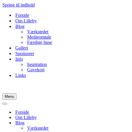
Spring til indhold
Forside
Om Lilleby
Blog
Værkstedet
Medieomtale
Færdige huse
Galleri
Sponsorer
Info
Inspiration
Gavekort
Links
Menu
Navigation
menu
Navigation
menu
Forside
Om Lilleby
Blog
Værkstedet