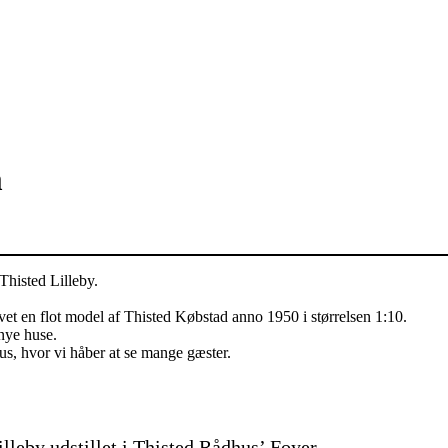
m
Thisted Lilleby.
evet en flot model af Thisted Købstad anno 1950 i størrelsen 1:10.
 nye huse.
s, hvor vi håber at se mange gæster.
lleby udstillet i Thisted Rådhus’ Foyer.