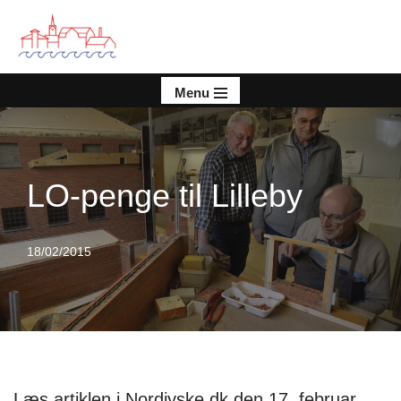
Spring
til
indhold
Menu
LO-penge til Lilleby
18/02/2015
Læs artiklen i Nordjyske.dk den 17. februar