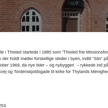
i Thisted startede i 1885 som ”Thisted frie Missionsfore
 der holdt møder forskellige steder i byen, indtil ”Silo” 
tober 1969, da nye tider – og nybyggeri – rykkede ind p
bækvej og Tordenskjoldsgade til kirke for Thylands Meni
253.