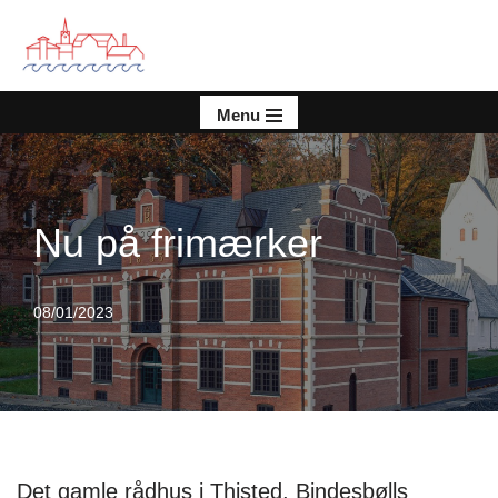
Spring
til
indhold
Menu
Nu på frimærker
08/01/2023
Det gamle rådhus i Thisted, Bindesbølls