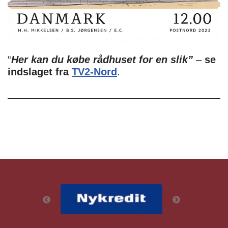
“
Her kan du købe rådhuset for en slik”
–
se
indslaget fra
TV2-Nord
.