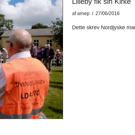
Lilleby fik sin Kirke
af
arnep
27/06/2016
Dette skrev Nordjyske ma