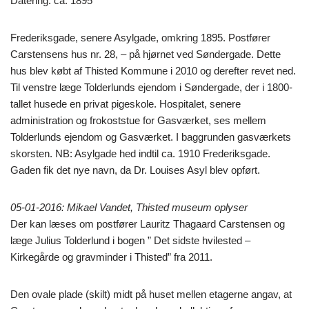
Datering: ca. 1895
Frederiksgade, senere Asylgade, omkring 1895. Postfører
Carstensens hus nr. 28, – på hjørnet ved Søndergade. Dette
hus blev købt af Thisted Kommune i 2010 og derefter revet ned.
Til venstre læge Tolderlunds ejendom i Søndergade, der i 1800-
tallet husede en privat pigeskole. Hospitalet, senere
administration og frokoststue for Gasværket, ses mellem
Tolderlunds ejendom og Gasværket. I baggrunden gasværkets
skorsten. NB: Asylgade hed indtil ca. 1910 Frederiksgade.
Gaden fik det nye navn, da Dr. Louises Asyl blev opført.
05-01-2016: Mikael Vandet, Thisted museum oplyser
Der kan læses om postfører Lauritz Thagaard Carstensen og
læge Julius Tolderlund i bogen ” Det sidste hvilested –
Kirkegårde og gravminder i Thisted” fra 2011.
Den ovale plade (skilt) midt på huset mellen etagerne angav, at