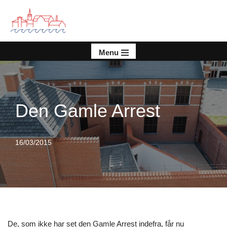
Spring
til
indhold
Menu
Den Gamle Arrest
16/03/2015
De, som ikke har set den Gamle Arrest indefra, får nu