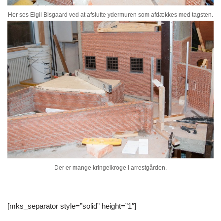
Her ses Eigil Bisgaard ved at afslutte ydermuren som afdækkes med tagsten.
Der er mange kringelkroge i arrestgården.
[mks_separator style=”solid” height=”1″]